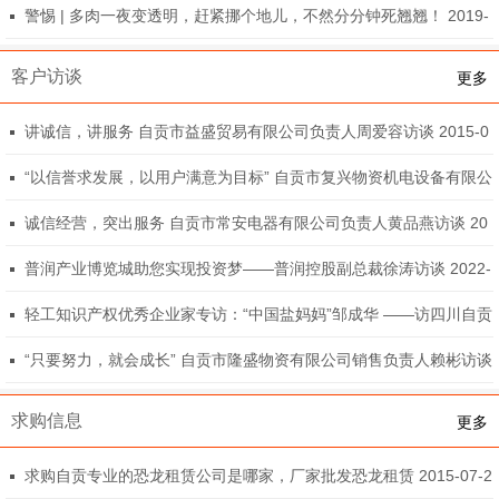
9-12-31
警惕 | 多肉一夜变透明，赶紧挪个地儿，不然分分钟死翘翘！ 2019-
12-23
客户访谈
更多
讲诚信，讲服务 自贡市益盛贸易有限公司负责人周爱容访谈 2015-0
8-12
“以信誉求发展，以用户满意为目标” 自贡市复兴物资机电设备有限公
司负责人倪学才访谈 2015-08-10
诚信经营，突出服务 自贡市常安电器有限公司负责人黄品燕访谈 20
15-08-07
普润产业博览城助您实现投资梦——普润控股副总裁徐涛访谈 2022-
08-26
轻工知识产权优秀企业家专访：“中国盐妈妈”邹成华 ——访四川自贡
驰宇盐品有限公司董事长 2019-12-04
“只要努力，就会成长” 自贡市隆盛物资有限公司销售负责人赖彬访谈
2015-08-05
求购信息
更多
求购自贡专业的恐龙租赁公司是哪家，厂家批发恐龙租赁 2015-07-2