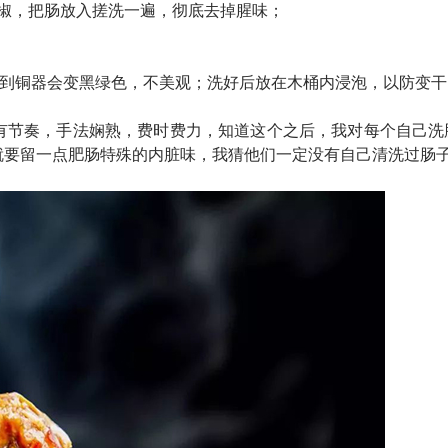
椒，把肠放入搓洗一遍，彻底去掉腥味；
，遇到铜器会变黑绿色，不美观；洗好后放在木桶内浸泡，以防变干
有节奏，手法娴熟，费时费力，知道这个之后，我对每个自己洗
就要留一点肥肠特殊的内脏味，我猜他们一定没有自己清洗过肠