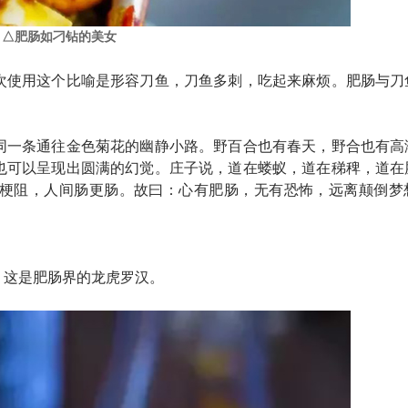
△肥肠如刁钻的美女
次使用这个比喻是形容刀鱼，刀鱼多刺，吃起来麻烦。肥肠与刀
同一条通往金色菊花的幽静小路。野百合也有春天，野合也有高
也可以呈现出圆满的幻觉。庄子说，道在蝼蚁，道在稊稗，道在
梗阻，人间肠更肠。故曰：心有肥肠，无有恐怖，远离颠倒梦
。这是肥肠界的龙虎罗汉。