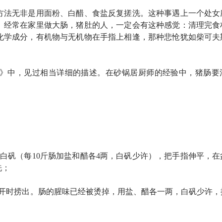
方法无非是用面粉、白醋、食盐反复搓洗。这种事遇上一个处女
。经常在家里做大肠，猪肚的人，一定会有这种感觉：清理完食
化学成分，有机物与无机物在手指上相逢，那种悲怆犹如柴可夫
谱》中，见过相当详细的描述。在砂锅居厨师的经验中，猪肠要
白矾（每10斤肠加盐和醋各4两，白矾少许），把手指伸平，在
洗；
又开时捞出。肠的腥味已经被烫掉，用盐、醋各一两，白矾少许，