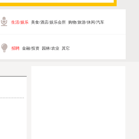
生活/娱乐
美食/酒店/娱乐会所
购物/旅游/休闲/汽车
招聘
金融/投资
园林/农业
其它