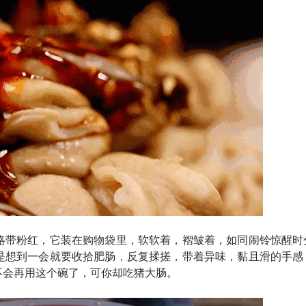
略带粉红，它装在购物袋里，软软着，褶皱着，如同闹铃惊醒时
是想到一会就要收拾肥肠，反复揉搓，带着异味，黏且滑的手感
不会再用这个碗了，可你却吃猪大肠。