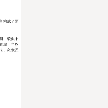
鱼构成了两
潮，貌似不
屎溺，当然
想，究竟涅