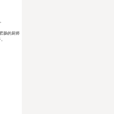
。
肥肠的厨师
子。