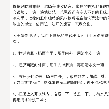
樱桃好吃树难栽，肥肠美味收拾哀。常规的收拾肥肠的
会很烦，一遍一遍地搓洗，总觉得还有令人不爽的脏味
液洗手，动物内脏中独特的风味物质混合着洗手液中的
响曲的感觉，借用弘一法师的遗言：悲欣交集。
关于清洗肥肠，我在上世纪60年代出版的《中国名菜
次：
1、翻过的肠（肠面向里，肠里向外）用清水洗一遍；
2、把肠面翻向外面，用手去掉肠油，再用清水洗一遍；
3、再把肠翻过来（肠里向外），放在盆内，加醋、盐、
个方面旋转动作，刷洗附在肠上的黏性物，再用清水冲
4、把肠放入开水锅内，略紧一下（烫煮一下），待水
再用清水冲洗干净；