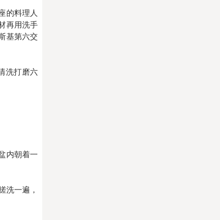
座的料理人
材再用洗手
斯基第六交
清洗打磨六
盆内朝着一
搓洗一遍，