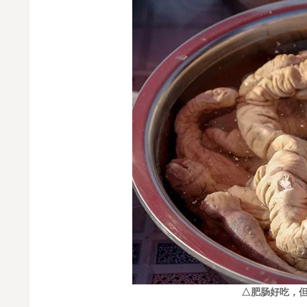
△肥肠好吃，