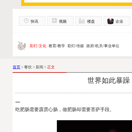
快讯
视频
楼盘
企业
彩灯/文化
教育/教学
彩灯/传媒
政府/机关/事业单位
首页
> 餐饮 > 新闻 >
正文
世界如此暴躁
一
吃肥肠需要霹雳心肠，做肥肠却需要菩萨手段。