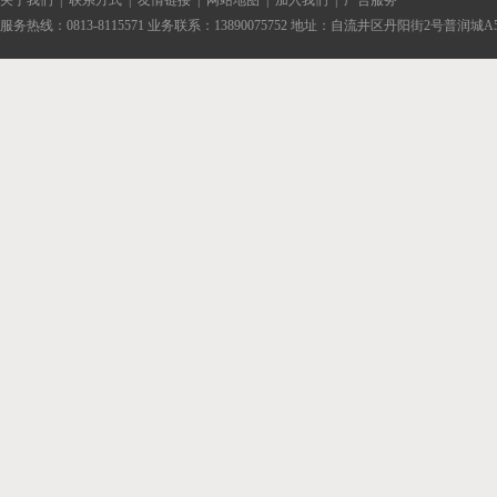
关于我们
|
联系方式
|
友情链接
|
网站地图
|
加入我们
|
广告服务
服务热线：0813-8115571 业务联系：13890075752 地址：自流井区丹阳街2号普润城A5-