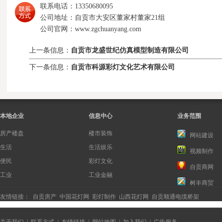
联系电话：13350680095
公司地址：自贡市大安区董家村董家21组
公司官网：www.zgchuanyang.com
上一条信息：
自贡市龙盛世纪仿真模型制造有限公司
下一条信息：
自贡市科源彩灯文化艺术有限公司
本地企业
信息中心
业务范围
房产楼盘
楼市装饰
网站建设
生活
生活娱乐
视频制作
便民
彩灯文化
自贡商网
工业
工业金融
树丰商贸
友情链接：
自贡房产
中国花灯网
彩灯制作
山西花灯网
自贡顺通电缆桥架