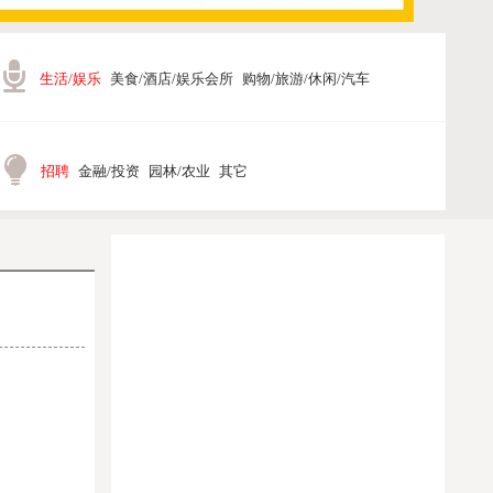
生活/娱乐
美食/酒店/娱乐会所
购物/旅游/休闲/汽车
招聘
金融/投资
园林/农业
其它