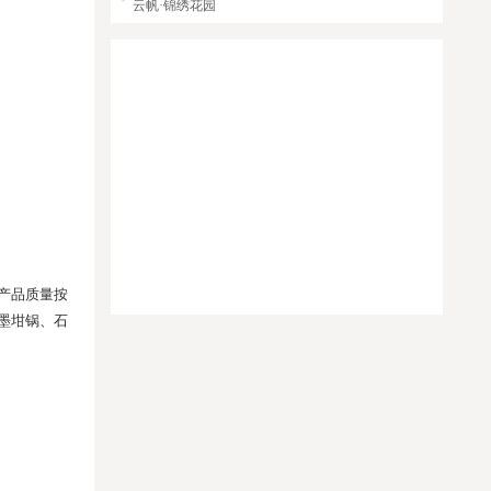
云帆·锦绣花园
华商国际城第Ⅱ纪梦3LOFT
自贡传扬文化传播有限公司
友华·时光里
自贡市龙盛世纪仿真模型制造有限公司
【幼儿园要不要装新风系统？新风系统会纳入家长
择园标准吗？】
四川省总工会成都工人疗养院
荣州大酒店
产品质量按
石墨坩锅、石