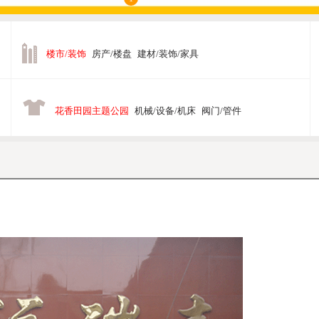
楼市/装饰
房产/楼盘
建材/装饰/家具
花香田园主题公园
机械/设备/机床
阀门/管件