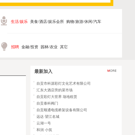
生活/娱乐
美食/酒店/娱乐会所
购物/旅游/休闲/汽车
招聘
金融/投资
园林/农业
其它
最新加入
自贡市科源彩灯文化艺术有限公司
汇东大酒店旁的菜市场
自贡彩灯大世界 场地租赁
自贡泰科阀门
自贡顺通电缆桥架设备有限公司
远达·望江名城
云湖一号
和润·小筑