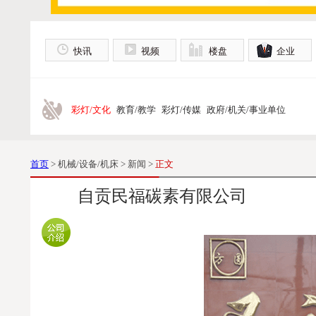
快讯
视频
楼盘
企业
彩灯/文化
教育/教学
彩灯/传媒
政府/机关/事业单位
首页
> 机械/设备/机床 > 新闻 >
正文
自贡民福碳素有限公司