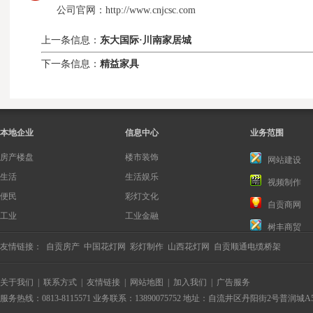
公司官网：http://www.cnjcsc.com
上一条信息：
东大国际·川南家居城
下一条信息：
精益家具
本地企业
信息中心
业务范围
房产楼盘
楼市装饰
网站建设
生活
生活娱乐
视频制作
便民
彩灯文化
自贡商网
工业
工业金融
树丰商贸
友情链接：
自贡房产
中国花灯网
彩灯制作
山西花灯网
自贡顺通电缆桥架
关于我们
|
联系方式
|
友情链接
|
网站地图
|
加入我们
|
广告服务
服务热线：0813-8115571 业务联系：13890075752 地址：自流井区丹阳街2号普润城A5-