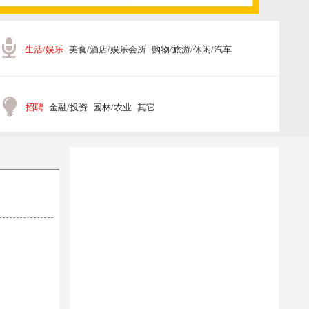
生活/娱乐
美食/酒店/娱乐会所
购物/旅游/休闲/汽车
招聘
金融/投资
园林/农业
其它