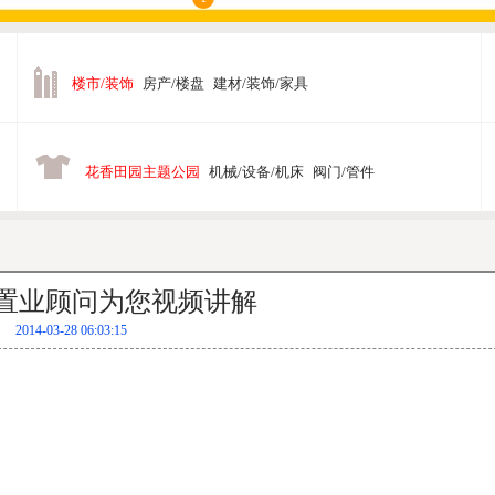
楼市/装饰
房产/楼盘
建材/装饰/家具
花香田园主题公园
机械/设备/机床
阀门/管件
置业顾问为您视频讲解
2014-03-28 06:03:15