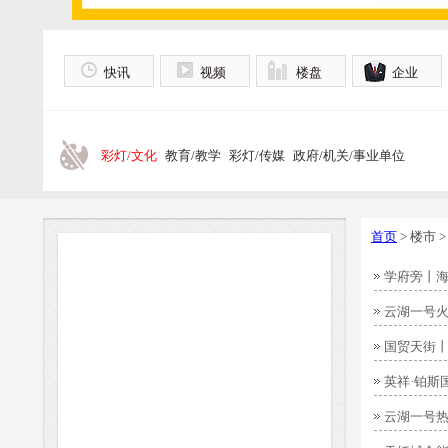
快讯
视频
楼盘
企业
彩灯/文化
教育/教学
彩灯/传媒
政府/机关/事业单位
首页
> 楼市 
学府旁丨
云湖一号火
国贸天街
英祥·铂斯
云湖一号热