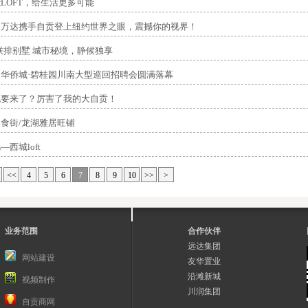
LOFT，给生活更多可能
！万达携手自贡登上纽约世界之眼，震撼你的视界！
联排别墅 城市秘境，静候独享
华侨城·碧桂园川南大型巡回招聘会圆满落幕
也要来了？厉害了我的大自贡！
食街/龙湖雅居旺铺
西城loft
<<
4
5
6
7
8
9
10
>>
>
业务范围
合作伙伴
远达集团
网站建设
友华置业
沿滩新城
视频制作
川润集团
自贡商网