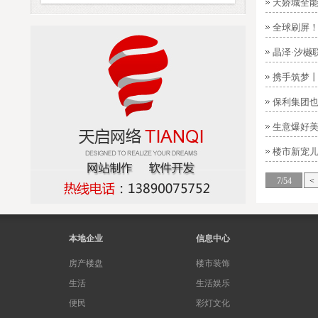
天娇城全能
全球刷屏
晶泽·汐樾
携手筑梦丨
保利集团
生意爆好美
楼市新宠儿—
7/54
<
本地企业
信息中心
房产楼盘
楼市装饰
生活
生活娱乐
便民
彩灯文化