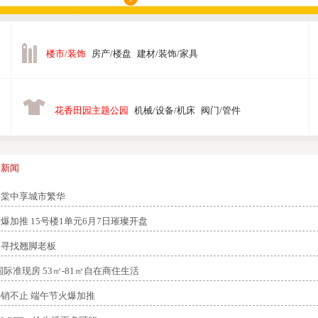
楼市/装饰
房产/楼盘
建材/装饰/家具
花香田园主题公园
机械/设备/机床
阀门/管件
>
新闻
海棠中享城市繁华
爆加推 15号楼1单元6月7日璀璨开盘
丨寻找翘脚老板
国际准现房 53㎡-81㎡自在商住生活
销不止 端午节火爆加推