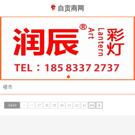
自贡商网
楼市
54/43
<
<<
37
38
39
40
41
42
43
>>
>